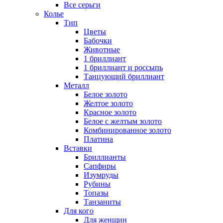
Все серьги
Колье
Тип
Цветы
Бабочки
Животные
1 бриллиант
1 бриллиант и россыпь
Танцующий бриллиант
Металл
Белое золото
Желтое золото
Красное золото
Белое с желтым золото
Комбинированное золото
Платина
Вставки
Бриллианты
Сапфиры
Изумруды
Рубины
Топазы
Танзаниты
Для кого
Для женщин