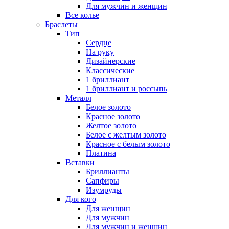
Для мужчин и женщин
Все колье
Браслеты
Тип
Сердце
На руку
Дизайнерские
Классические
1 бриллиант
1 бриллиант и россыпь
Металл
Белое золото
Красное золото
Желтое золото
Белое с желтым золото
Красное с белым золото
Платина
Вставки
Бриллианты
Сапфиры
Изумруды
Для кого
Для женщин
Для мужчин
Для мужчин и женщин