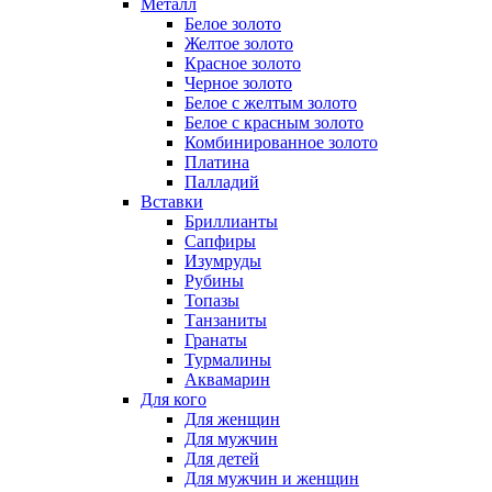
Металл
Белое золото
Желтое золото
Красное золото
Черное золото
Белое с желтым золото
Белое с красным золото
Комбинированное золото
Платина
Палладий
Вставки
Бриллианты
Сапфиры
Изумруды
Рубины
Топазы
Танзаниты
Гранаты
Турмалины
Аквамарин
Для кого
Для женщин
Для мужчин
Для детей
Для мужчин и женщин