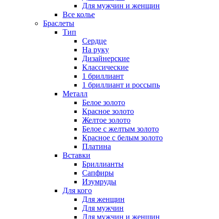
Для мужчин и женщин
Все колье
Браслеты
Тип
Сердце
На руку
Дизайнерские
Классические
1 бриллиант
1 бриллиант и россыпь
Металл
Белое золото
Красное золото
Желтое золото
Белое с желтым золото
Красное с белым золото
Платина
Вставки
Бриллианты
Сапфиры
Изумруды
Для кого
Для женщин
Для мужчин
Для мужчин и женщин