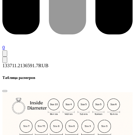
0
133711.2
136591.7
RUB
Таблица размеров