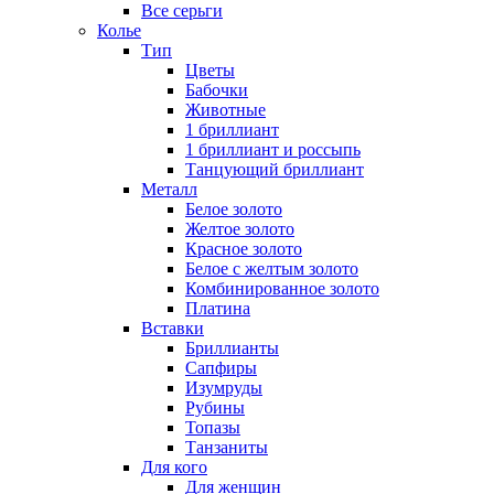
Все серьги
Колье
Тип
Цветы
Бабочки
Животные
1 бриллиант
1 бриллиант и россыпь
Танцующий бриллиант
Металл
Белое золото
Желтое золото
Красное золото
Белое с желтым золото
Комбинированное золото
Платина
Вставки
Бриллианты
Сапфиры
Изумруды
Рубины
Топазы
Танзаниты
Для кого
Для женщин