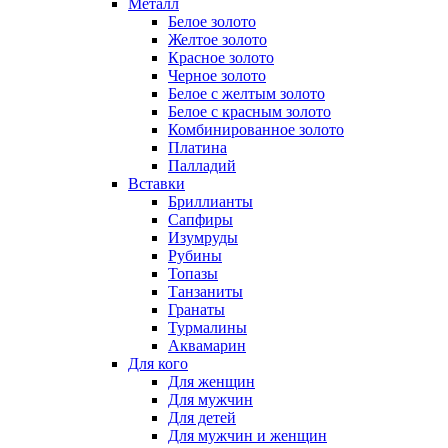
Металл
Белое золото
Желтое золото
Красное золото
Черное золото
Белое с желтым золото
Белое с красным золото
Комбинированное золото
Платина
Палладий
Вставки
Бриллианты
Сапфиры
Изумруды
Рубины
Топазы
Танзаниты
Гранаты
Турмалины
Аквамарин
Для кого
Для женщин
Для мужчин
Для детей
Для мужчин и женщин