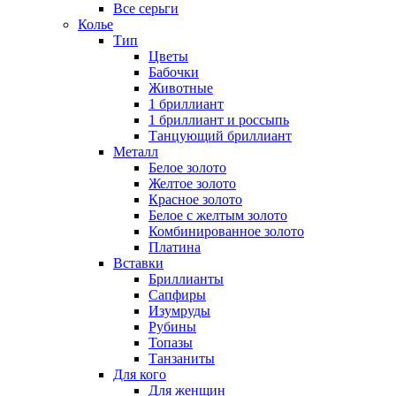
Все серьги
Колье
Тип
Цветы
Бабочки
Животные
1 бриллиант
1 бриллиант и россыпь
Танцующий бриллиант
Металл
Белое золото
Желтое золото
Красное золото
Белое с желтым золото
Комбинированное золото
Платина
Вставки
Бриллианты
Сапфиры
Изумруды
Рубины
Топазы
Танзаниты
Для кого
Для женщин