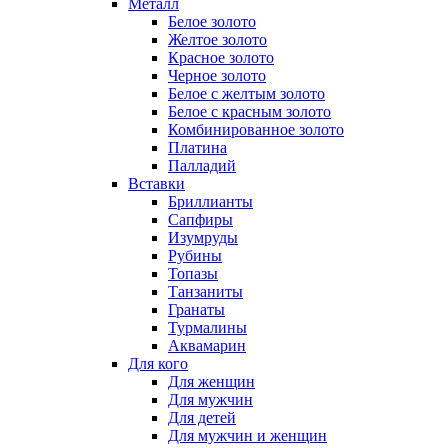
Металл
Белое золото
Желтое золото
Красное золото
Черное золото
Белое с желтым золото
Белое с красным золото
Комбинированное золото
Платина
Палладий
Вставки
Бриллианты
Сапфиры
Изумруды
Рубины
Топазы
Танзаниты
Гранаты
Турмалины
Аквамарин
Для кого
Для женщин
Для мужчин
Для детей
Для мужчин и женщин