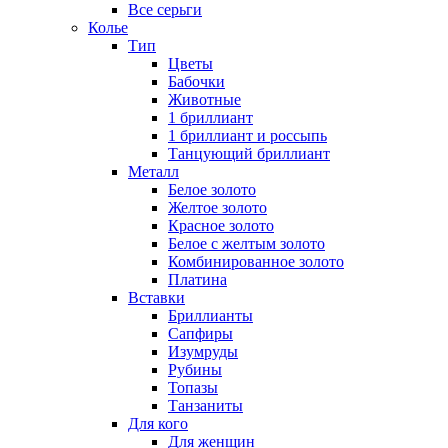
Все серьги
Колье
Тип
Цветы
Бабочки
Животные
1 бриллиант
1 бриллиант и россыпь
Танцующий бриллиант
Металл
Белое золото
Желтое золото
Красное золото
Белое с желтым золото
Комбинированное золото
Платина
Вставки
Бриллианты
Сапфиры
Изумруды
Рубины
Топазы
Танзаниты
Для кого
Для женщин