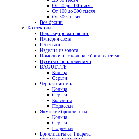
От 50 до 100 тысяч
От 100 до 300 тысяч
От 300 тысяч
Все броши
Коллекции
Перламутровый шепот
Империя света
Ренессанс
Изделия из золота
Помолвочные кольца с бриллиантами
Пусеты с бриллиантами
BAGUETTE
Кольца
Серьги
Черная пятница
Кольца
Серьги
Браслеты
Подвески
Якутские бриллианты
Кольца
Серьги
Подвески
Бриллианты от 1 карата