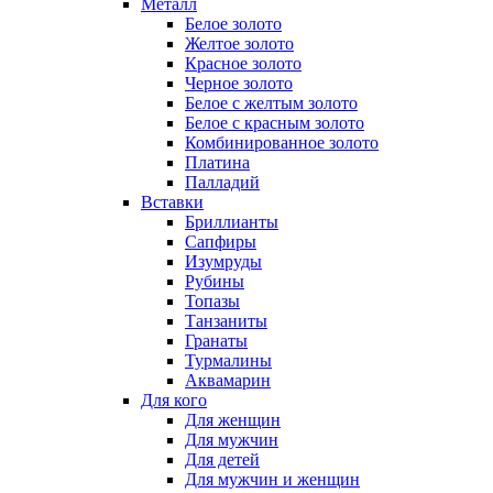
Металл
Белое золото
Желтое золото
Красное золото
Черное золото
Белое с желтым золото
Белое с красным золото
Комбинированное золото
Платина
Палладий
Вставки
Бриллианты
Сапфиры
Изумруды
Рубины
Топазы
Танзаниты
Гранаты
Турмалины
Аквамарин
Для кого
Для женщин
Для мужчин
Для детей
Для мужчин и женщин