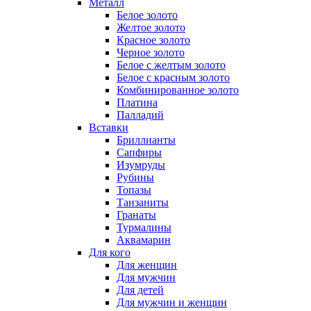
Металл
Белое золото
Желтое золото
Красное золото
Черное золото
Белое с желтым золото
Белое с красным золото
Комбинированное золото
Платина
Палладий
Вставки
Бриллианты
Сапфиры
Изумруды
Рубины
Топазы
Танзаниты
Гранаты
Турмалины
Аквамарин
Для кого
Для женщин
Для мужчин
Для детей
Для мужчин и женщин