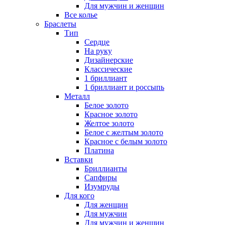
Для мужчин и женщин
Все колье
Браслеты
Тип
Сердце
На руку
Дизайнерские
Классические
1 бриллиант
1 бриллиант и россыпь
Металл
Белое золото
Красное золото
Желтое золото
Белое с желтым золото
Красное с белым золото
Платина
Вставки
Бриллианты
Сапфиры
Изумруды
Для кого
Для женщин
Для мужчин
Для мужчин и женщин