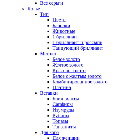
Все серьги
Колье
Тип
Цветы
Бабочки
Животные
1 бриллиант
1 бриллиант и россыпь
Танцующий бриллиант
Металл
Белое золото
Желтое золото
Красное золото
Белое с желтым золото
Комбинированное золото
Платина
Вставки
Бриллианты
Сапфиры
Изумруды
Рубины
Топазы
Танзаниты
Для кого
Для женщин