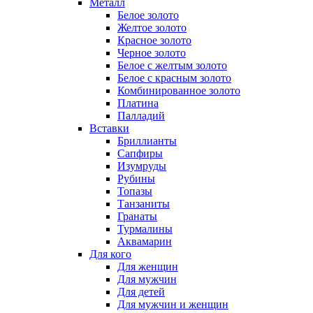
Металл
Белое золото
Желтое золото
Красное золото
Черное золото
Белое с желтым золото
Белое с красным золото
Комбинированное золото
Платина
Палладий
Вставки
Бриллианты
Сапфиры
Изумруды
Рубины
Топазы
Танзаниты
Гранаты
Турмалины
Аквамарин
Для кого
Для женщин
Для мужчин
Для детей
Для мужчин и женщин