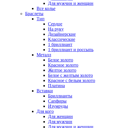
Для мужчин и женщин
Все колье
Браслеты
Тип
Сердце
На руку
Дизайнерские
Классические
1 бриллиант
1 бриллиант и россыпь
Металл
Белое золото
Красное золото
Желтое золото
Белое с желтым золото
Красное с белым золото
Платина
Вставки
Бриллианты
Сапфиры
Изумруды
Для кого
Для женщин
Для мужчин
Для мужчин и женщин