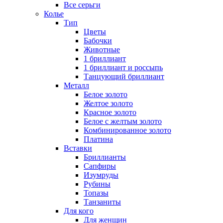
Все серьги
Колье
Тип
Цветы
Бабочки
Животные
1 бриллиант
1 бриллиант и россыпь
Танцующий бриллиант
Металл
Белое золото
Желтое золото
Красное золото
Белое с желтым золото
Комбинированное золото
Платина
Вставки
Бриллианты
Сапфиры
Изумруды
Рубины
Топазы
Танзаниты
Для кого
Для женщин