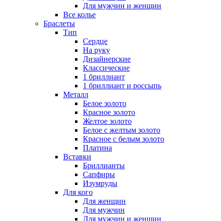
Для мужчин и женщин
Все колье
Браслеты
Тип
Сердце
На руку
Дизайнерские
Классические
1 бриллиант
1 бриллиант и россыпь
Металл
Белое золото
Красное золото
Желтое золото
Белое с желтым золото
Красное с белым золото
Платина
Вставки
Бриллианты
Сапфиры
Изумруды
Для кого
Для женщин
Для мужчин
Для мужчин и женщин