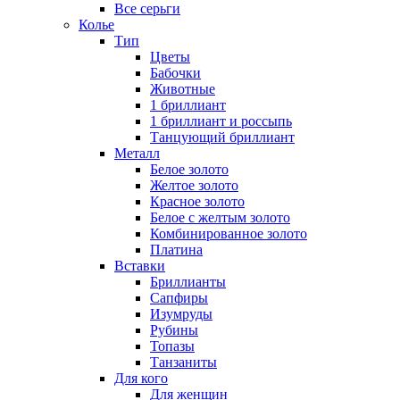
Все серьги
Колье
Тип
Цветы
Бабочки
Животные
1 бриллиант
1 бриллиант и россыпь
Танцующий бриллиант
Металл
Белое золото
Желтое золото
Красное золото
Белое с желтым золото
Комбинированное золото
Платина
Вставки
Бриллианты
Сапфиры
Изумруды
Рубины
Топазы
Танзаниты
Для кого
Для женщин