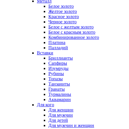
Металл
Белое золото
Желтое золото
Красное золото
Черное золото
Белое с желтым золото
Белое с красным золото
Комбинированное золото
Платина
Палладий
Вставки
Бриллианты
Сапфиры
Изумруды
Рубины
Топазы
Танзаниты
Гранаты
Турмалины
Аквамарин
Для кого
Для женщин
Для мужчин
Для детей
Для мужчин и женщин