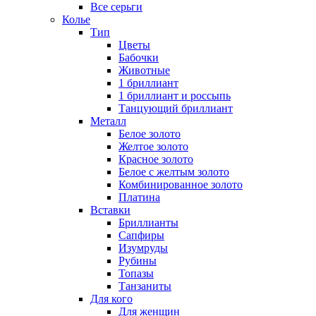
Все серьги
Колье
Тип
Цветы
Бабочки
Животные
1 бриллиант
1 бриллиант и россыпь
Танцующий бриллиант
Металл
Белое золото
Желтое золото
Красное золото
Белое с желтым золото
Комбинированное золото
Платина
Вставки
Бриллианты
Сапфиры
Изумруды
Рубины
Топазы
Танзаниты
Для кого
Для женщин