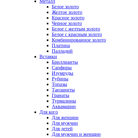
Металл
Белое золото
Желтое золото
Красное золото
Черное золото
Белое с желтым золото
Белое с красным золото
Комбинированное золото
Платина
Палладий
Вставки
Бриллианты
Сапфиры
Изумруды
Рубины
Топазы
Танзаниты
Гранаты
Турмалины
Аквамарин
Для кого
Для женщин
Для мужчин
Для детей
Для мужчин и женщин