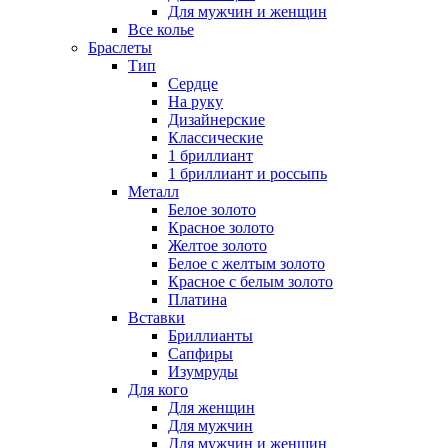
Для мужчин и женщин
Все колье
Браслеты
Тип
Сердце
На руку
Дизайнерские
Классические
1 бриллиант
1 бриллиант и россыпь
Металл
Белое золото
Красное золото
Желтое золото
Белое с желтым золото
Красное с белым золото
Платина
Вставки
Бриллианты
Сапфиры
Изумруды
Для кого
Для женщин
Для мужчин
Для мужчин и женщин