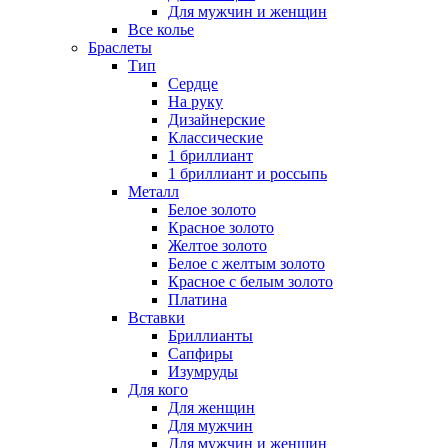
Для мужчин и женщин
Все колье
Браслеты
Тип
Сердце
На руку
Дизайнерские
Классические
1 бриллиант
1 бриллиант и россыпь
Металл
Белое золото
Красное золото
Желтое золото
Белое с желтым золото
Красное с белым золото
Платина
Вставки
Бриллианты
Сапфиры
Изумруды
Для кого
Для женщин
Для мужчин
Для мужчин и женщин