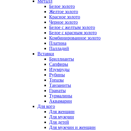
Металл
Белое золото
Желтое золото
Красное золото
Черное золото
Белое с желтым золото
Белое с красным золото
Комбинированное золото
Платина
Палладий
Вставки
Бриллианты
Сапфиры
Изумруды
Рубины
Топазы
Танзаниты
Гранаты
Турмалины
Аквамарин
Для кого
Для женщин
Для мужчин
Для детей
Для мужчин и женщин