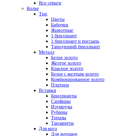
Все серьги
Колье
Тип
Цветы
Бабочки
Животные
1 бриллиант
1 бриллиант и россыпь
Танцующий бриллиант
Металл
Белое золото
Желтое золото
Красное золото
Белое с желтым золото
Комбинированное золото
Платина
Вставки
Бриллианты
Сапфиры
Изумруды
Рубины
Топазы
Танзаниты
Для кого
Для женщин