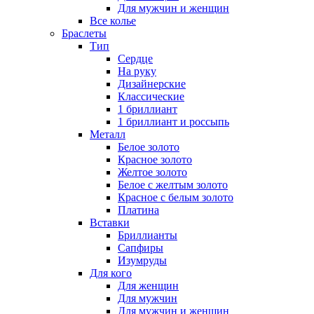
Для мужчин и женщин
Все колье
Браслеты
Тип
Сердце
На руку
Дизайнерские
Классические
1 бриллиант
1 бриллиант и россыпь
Металл
Белое золото
Красное золото
Желтое золото
Белое с желтым золото
Красное с белым золото
Платина
Вставки
Бриллианты
Сапфиры
Изумруды
Для кого
Для женщин
Для мужчин
Для мужчин и женщин