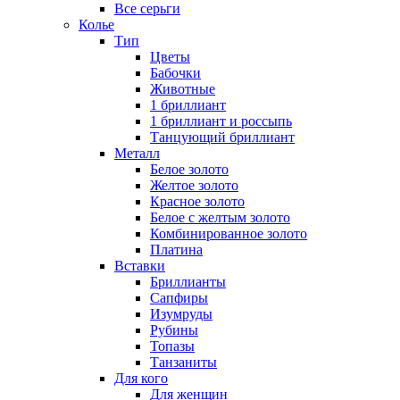
Все серьги
Колье
Тип
Цветы
Бабочки
Животные
1 бриллиант
1 бриллиант и россыпь
Танцующий бриллиант
Металл
Белое золото
Желтое золото
Красное золото
Белое с желтым золото
Комбинированное золото
Платина
Вставки
Бриллианты
Сапфиры
Изумруды
Рубины
Топазы
Танзаниты
Для кого
Для женщин