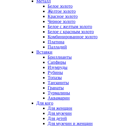
Металл
Белое золото
Желтое золото
Красное золото
Черное золото
Белое с желтым золото
Белое с красным золото
Комбинированное золото
Платина
Палладий
Вставки
Бриллианты
Сапфиры
Изумруды
Рубины
Топазы
Танзаниты
Гранаты
Турмалины
Аквамарин
Для кого
Для женщин
Для мужчин
Для детей
Для мужчин и женщин