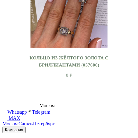
КОЛЬЦО ИЗ ЖЁЛТОГО ЗОЛОТА С
БРИЛЛИАНТАМИ (057606)
0
₽
8 (495) 540-54-50
Москва
shop@dd.jewelry
Whatsapp
Telegram
MAX
Москва
Санкт-Петербург
Компания