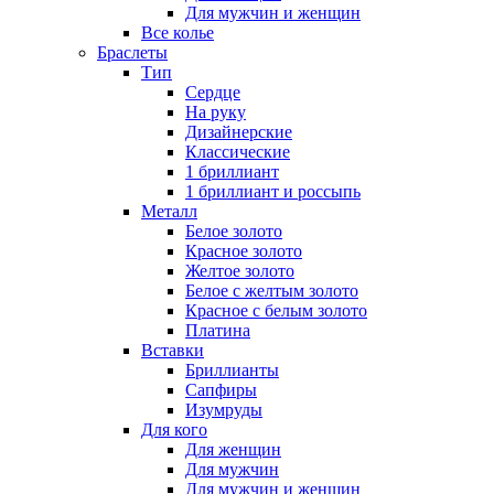
Для мужчин и женщин
Все колье
Браслеты
Тип
Сердце
На руку
Дизайнерские
Классические
1 бриллиант
1 бриллиант и россыпь
Металл
Белое золото
Красное золото
Желтое золото
Белое с желтым золото
Красное с белым золото
Платина
Вставки
Бриллианты
Сапфиры
Изумруды
Для кого
Для женщин
Для мужчин
Для мужчин и женщин