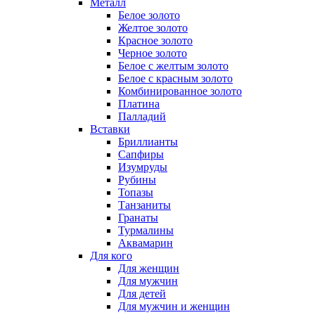
Металл
Белое золото
Желтое золото
Красное золото
Черное золото
Белое с желтым золото
Белое с красным золото
Комбинированное золото
Платина
Палладий
Вставки
Бриллианты
Сапфиры
Изумруды
Рубины
Топазы
Танзаниты
Гранаты
Турмалины
Аквамарин
Для кого
Для женщин
Для мужчин
Для детей
Для мужчин и женщин