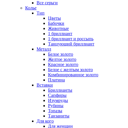
Все серьги
Колье
Тип
Цветы
Бабочки
Животные
1 бриллиант
1 бриллиант и россыпь
Танцующий бриллиант
Металл
Белое золото
Желтое золото
Красное золото
Белое с желтым золото
Комбинированное золото
Платина
Вставки
Бриллианты
Сапфиры
Изумруды
Рубины
Топазы
Танзаниты
Для кого
Для женщин