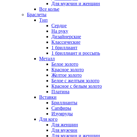
Для мужчин и женщин
Все колье
Браслеты
Тип
Сердце
На руку
Дизайнерские
Классические
1 бриллиант
1 бриллиант и россыпь
Металл
Белое золото
Красное золото
Желтое золото
Белое с желтым золото
Красное с белым золото
Платина
Вставки
Бриллианты
Сапфиры
Изумруды
Для кого
Для женщин
Для мужчин
Для мужчин и женщин