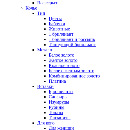
Все серьги
Колье
Тип
Цветы
Бабочки
Животные
1 бриллиант
1 бриллиант и россыпь
Танцующий бриллиант
Металл
Белое золото
Желтое золото
Красное золото
Белое с желтым золото
Комбинированное золото
Платина
Вставки
Бриллианты
Сапфиры
Изумруды
Рубины
Топазы
Танзаниты
Для кого
Для женщин