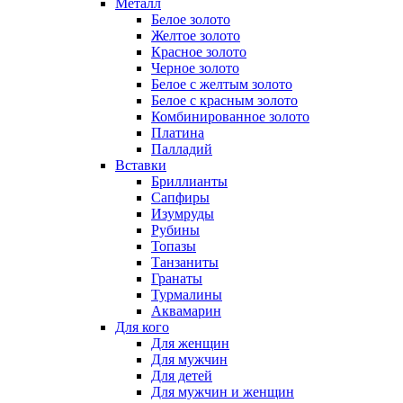
Металл
Белое золото
Желтое золото
Красное золото
Черное золото
Белое с желтым золото
Белое с красным золото
Комбинированное золото
Платина
Палладий
Вставки
Бриллианты
Сапфиры
Изумруды
Рубины
Топазы
Танзаниты
Гранаты
Турмалины
Аквамарин
Для кого
Для женщин
Для мужчин
Для детей
Для мужчин и женщин