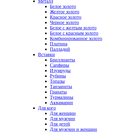
Металл
Белое золото
Желтое золото
Красное золото
Черное золото
Белое с желтым золото
Белое с красным золото
Комбинированное золото
Платина
Палладий
Вставки
Бриллианты
Сапфиры
Изумруды
Рубины
Топазы
Танзаниты
Гранаты
Турмалины
Аквамарин
Для кого
Для женщин
Для мужчин
Для детей
Для мужчин и женщин