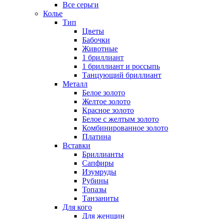
Все серьги
Колье
Тип
Цветы
Бабочки
Животные
1 бриллиант
1 бриллиант и россыпь
Танцующий бриллиант
Металл
Белое золото
Желтое золото
Красное золото
Белое с желтым золото
Комбинированное золото
Платина
Вставки
Бриллианты
Сапфиры
Изумруды
Рубины
Топазы
Танзаниты
Для кого
Для женщин