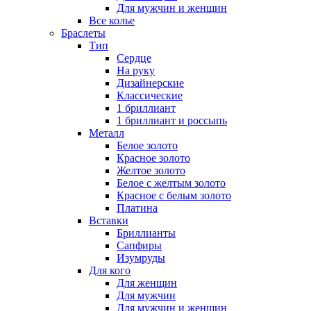
Для мужчин и женщин
Все колье
Браслеты
Тип
Сердце
На руку
Дизайнерские
Классические
1 бриллиант
1 бриллиант и россыпь
Металл
Белое золото
Красное золото
Желтое золото
Белое с желтым золото
Красное с белым золото
Платина
Вставки
Бриллианты
Сапфиры
Изумруды
Для кого
Для женщин
Для мужчин
Для мужчин и женщин