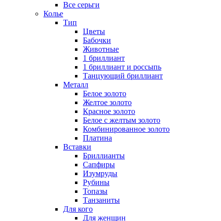
Все серьги
Колье
Тип
Цветы
Бабочки
Животные
1 бриллиант
1 бриллиант и россыпь
Танцующий бриллиант
Металл
Белое золото
Желтое золото
Красное золото
Белое с желтым золото
Комбинированное золото
Платина
Вставки
Бриллианты
Сапфиры
Изумруды
Рубины
Топазы
Танзаниты
Для кого
Для женщин