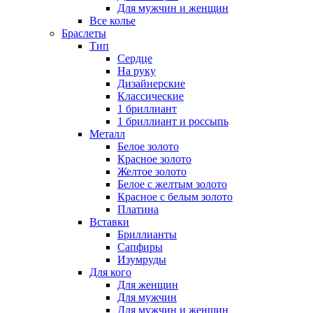
Для мужчин и женщин
Все колье
Браслеты
Тип
Сердце
На руку
Дизайнерские
Классические
1 бриллиант
1 бриллиант и россыпь
Металл
Белое золото
Красное золото
Желтое золото
Белое с желтым золото
Красное с белым золото
Платина
Вставки
Бриллианты
Сапфиры
Изумруды
Для кого
Для женщин
Для мужчин
Для мужчин и женщин