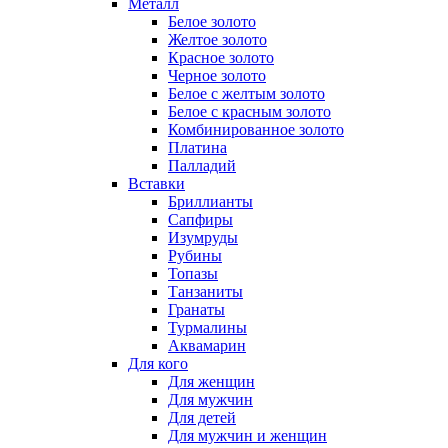
Металл
Белое золото
Желтое золото
Красное золото
Черное золото
Белое с желтым золото
Белое с красным золото
Комбинированное золото
Платина
Палладий
Вставки
Бриллианты
Сапфиры
Изумруды
Рубины
Топазы
Танзаниты
Гранаты
Турмалины
Аквамарин
Для кого
Для женщин
Для мужчин
Для детей
Для мужчин и женщин