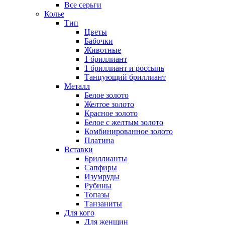
Все серьги
Колье
Тип
Цветы
Бабочки
Животные
1 бриллиант
1 бриллиант и россыпь
Танцующий бриллиант
Металл
Белое золото
Желтое золото
Красное золото
Белое с желтым золото
Комбинированное золото
Платина
Вставки
Бриллианты
Сапфиры
Изумруды
Рубины
Топазы
Танзаниты
Для кого
Для женщин