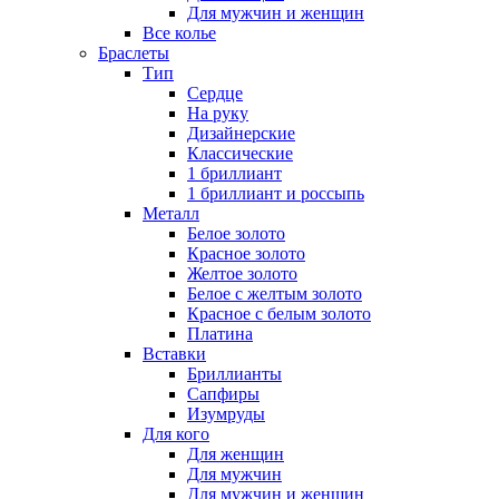
Для мужчин и женщин
Все колье
Браслеты
Тип
Сердце
На руку
Дизайнерские
Классические
1 бриллиант
1 бриллиант и россыпь
Металл
Белое золото
Красное золото
Желтое золото
Белое с желтым золото
Красное с белым золото
Платина
Вставки
Бриллианты
Сапфиры
Изумруды
Для кого
Для женщин
Для мужчин
Для мужчин и женщин