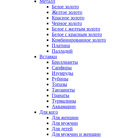
Металл
Белое золото
Желтое золото
Красное золото
Черное золото
Белое с желтым золото
Белое с красным золото
Комбинированное золото
Платина
Палладий
Вставки
Бриллианты
Сапфиры
Изумруды
Рубины
Топазы
Танзаниты
Гранаты
Турмалины
Аквамарин
Для кого
Для женщин
Для мужчин
Для детей
Для мужчин и женщин