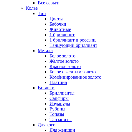
Все серьги
Колье
Тип
Цветы
Бабочки
Животные
1 бриллиант
1 бриллиант и россыпь
Танцующий бриллиант
Металл
Белое золото
Желтое золото
Красное золото
Белое с желтым золото
Комбинированное золото
Платина
Вставки
Бриллианты
Сапфиры
Изумруды
Рубины
Топазы
Танзаниты
Для кого
Для женщин