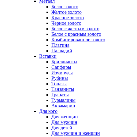
Металл
Белое золото
Желтое золото
Красное золото
Черное золото
Белое с желтым золото
Белое с красным золото
Комбинированное золото
Платина
Палладий
Вставки
Бриллианты
Сапфиры
Изумруды
Рубины
Топазы
Танзаниты
Гранаты
Турмалины
Аквамарин
Для кого
Для женщин
Для мужчин
Для детей
Для мужчин и женщин