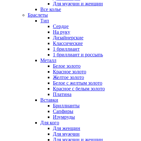
Для мужчин и женщин
Все колье
Браслеты
Тип
Сердце
На руку
Дизайнерские
Классические
1 бриллиант
1 бриллиант и россыпь
Металл
Белое золото
Красное золото
Желтое золото
Белое с желтым золото
Красное с белым золото
Платина
Вставки
Бриллианты
Сапфиры
Изумруды
Для кого
Для женщин
Для мужчин
Для мужчин и женщин