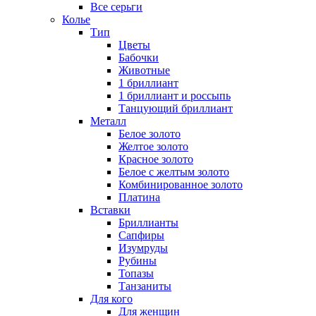
Все серьги
Колье
Тип
Цветы
Бабочки
Животные
1 бриллиант
1 бриллиант и россыпь
Танцующий бриллиант
Металл
Белое золото
Желтое золото
Красное золото
Белое с желтым золото
Комбинированное золото
Платина
Вставки
Бриллианты
Сапфиры
Изумруды
Рубины
Топазы
Танзаниты
Для кого
Для женщин