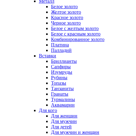
Металл
Белое золото
Желтое золото
Красное золото
Черное золото
Белое с желтым золото
Белое с красным золото
Комбинированное золото
Платина
Палладий
Вставки
Бриллианты
Сапфиры
Изумруды
Рубины
Топазы
Танзаниты
Гранаты
Турмалины
Аквамарин
Для кого
Для женщин
Для мужчин
Для детей
Для мужчин и женщин