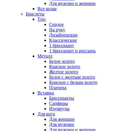
Для мужчин и женщин
Все колье
Браслеты
Тип
Сердце
На руку
Дизайнерские
Классические
1 бриллиант
1 бриллиант и россыпь
Металл
Белое золото
Красное золото
Желтое золото
Белое с желтым золото
Красное с белым золото
Платина
Вставки
Бриллианты
Сапфиры
Изумруды
Для кого
Для женщин
Для мужчин
Для мужчин и женщин