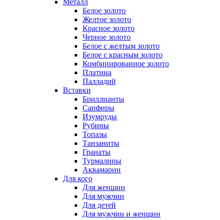
Металл
Белое золото
Желтое золото
Красное золото
Черное золото
Белое с желтым золото
Белое с красным золото
Комбинированное золото
Платина
Палладий
Вставки
Бриллианты
Сапфиры
Изумруды
Рубины
Топазы
Танзаниты
Гранаты
Турмалины
Аквамарин
Для кого
Для женщин
Для мужчин
Для детей
Для мужчин и женщин