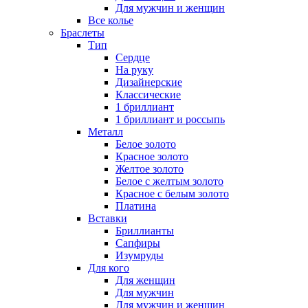
Для мужчин и женщин
Все колье
Браслеты
Тип
Сердце
На руку
Дизайнерские
Классические
1 бриллиант
1 бриллиант и россыпь
Металл
Белое золото
Красное золото
Желтое золото
Белое с желтым золото
Красное с белым золото
Платина
Вставки
Бриллианты
Сапфиры
Изумруды
Для кого
Для женщин
Для мужчин
Для мужчин и женщин