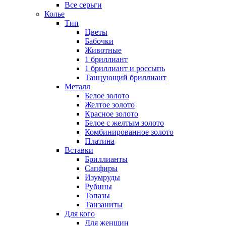
Все серьги
Колье
Тип
Цветы
Бабочки
Животные
1 бриллиант
1 бриллиант и россыпь
Танцующий бриллиант
Металл
Белое золото
Желтое золото
Красное золото
Белое с желтым золото
Комбинированное золото
Платина
Вставки
Бриллианты
Сапфиры
Изумруды
Рубины
Топазы
Танзаниты
Для кого
Для женщин