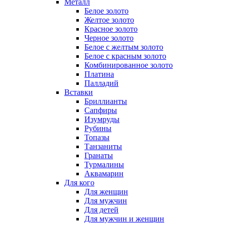
Металл
Белое золото
Желтое золото
Красное золото
Черное золото
Белое с желтым золото
Белое с красным золото
Комбинированное золото
Платина
Палладий
Вставки
Бриллианты
Сапфиры
Изумруды
Рубины
Топазы
Танзаниты
Гранаты
Турмалины
Аквамарин
Для кого
Для женщин
Для мужчин
Для детей
Для мужчин и женщин