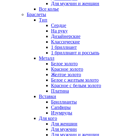
Для мужчин и женщин
Все колье
Браслеты
Тип
Сердце
На руку
Дизайнерские
Классические
1 бриллиант
1 бриллиант и россыпь
Металл
Белое золото
Красное золото
Желтое золото
Белое с желтым золото
Красное с белым золото
Платина
Вставки
Бриллианты
Сапфиры
Изумруды
Для кого
Для женщин
Для мужчин
Для мужчин и женщин