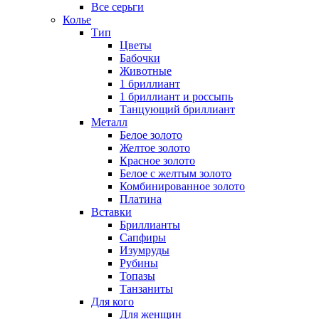
Все серьги
Колье
Тип
Цветы
Бабочки
Животные
1 бриллиант
1 бриллиант и россыпь
Танцующий бриллиант
Металл
Белое золото
Желтое золото
Красное золото
Белое с желтым золото
Комбинированное золото
Платина
Вставки
Бриллианты
Сапфиры
Изумруды
Рубины
Топазы
Танзаниты
Для кого
Для женщин