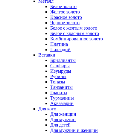
Металл
Белое золото
Желтое золото
Красное золото
Черное золото
Белое с желтым золото
Белое с красным золото
Комбинированное золото
Платина
Палладий
Вставки
Бриллианты
Сапфиры
Изумруды
Рубины
Топазы
Танзаниты
Гранаты
Турмалины
Аквамарин
Для кого
Для женщин
Для мужчин
Для детей
Для мужчин и женщин