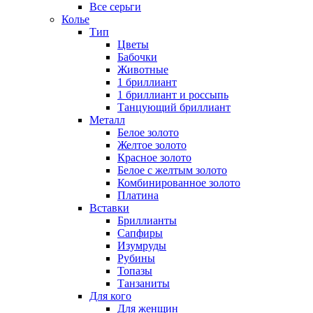
Все серьги
Колье
Тип
Цветы
Бабочки
Животные
1 бриллиант
1 бриллиант и россыпь
Танцующий бриллиант
Металл
Белое золото
Желтое золото
Красное золото
Белое с желтым золото
Комбинированное золото
Платина
Вставки
Бриллианты
Сапфиры
Изумруды
Рубины
Топазы
Танзаниты
Для кого
Для женщин