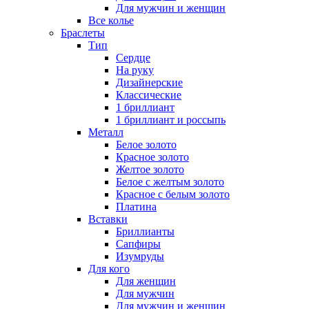
Для мужчин и женщин
Все колье
Браслеты
Тип
Сердце
На руку
Дизайнерские
Классические
1 бриллиант
1 бриллиант и россыпь
Металл
Белое золото
Красное золото
Желтое золото
Белое с желтым золото
Красное с белым золото
Платина
Вставки
Бриллианты
Сапфиры
Изумруды
Для кого
Для женщин
Для мужчин
Для мужчин и женщин