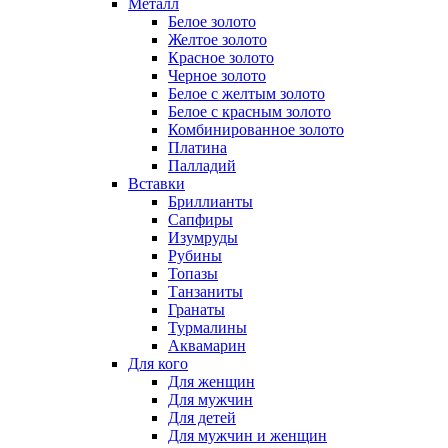
Металл
Белое золото
Желтое золото
Красное золото
Черное золото
Белое с желтым золото
Белое с красным золото
Комбинированное золото
Платина
Палладий
Вставки
Бриллианты
Сапфиры
Изумруды
Рубины
Топазы
Танзаниты
Гранаты
Турмалины
Аквамарин
Для кого
Для женщин
Для мужчин
Для детей
Для мужчин и женщин