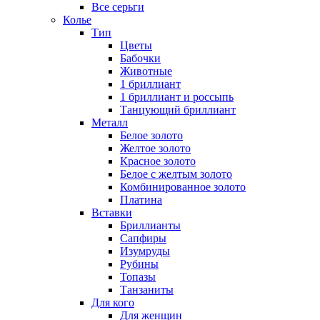
Все серьги
Колье
Тип
Цветы
Бабочки
Животные
1 бриллиант
1 бриллиант и россыпь
Танцующий бриллиант
Металл
Белое золото
Желтое золото
Красное золото
Белое с желтым золото
Комбинированное золото
Платина
Вставки
Бриллианты
Сапфиры
Изумруды
Рубины
Топазы
Танзаниты
Для кого
Для женщин