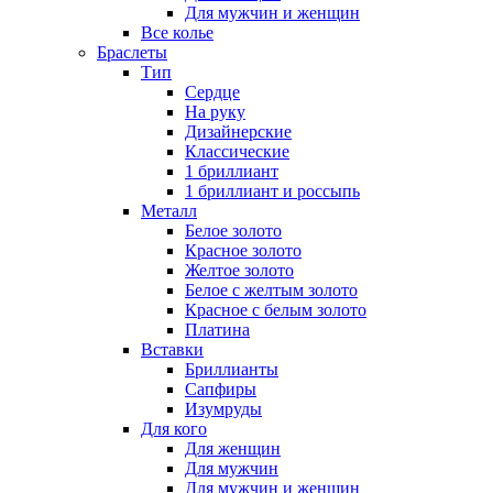
Для мужчин и женщин
Все колье
Браслеты
Тип
Сердце
На руку
Дизайнерские
Классические
1 бриллиант
1 бриллиант и россыпь
Металл
Белое золото
Красное золото
Желтое золото
Белое с желтым золото
Красное с белым золото
Платина
Вставки
Бриллианты
Сапфиры
Изумруды
Для кого
Для женщин
Для мужчин
Для мужчин и женщин