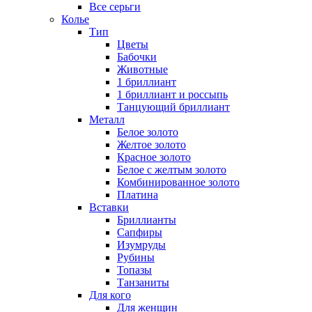
Все серьги
Колье
Тип
Цветы
Бабочки
Животные
1 бриллиант
1 бриллиант и россыпь
Танцующий бриллиант
Металл
Белое золото
Желтое золото
Красное золото
Белое с желтым золото
Комбинированное золото
Платина
Вставки
Бриллианты
Сапфиры
Изумруды
Рубины
Топазы
Танзаниты
Для кого
Для женщин