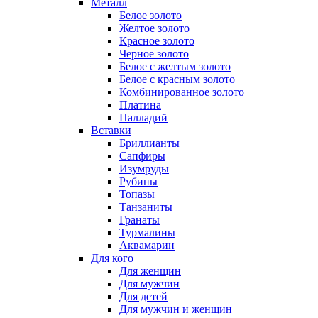
Металл
Белое золото
Желтое золото
Красное золото
Черное золото
Белое с желтым золото
Белое с красным золото
Комбинированное золото
Платина
Палладий
Вставки
Бриллианты
Сапфиры
Изумруды
Рубины
Топазы
Танзаниты
Гранаты
Турмалины
Аквамарин
Для кого
Для женщин
Для мужчин
Для детей
Для мужчин и женщин