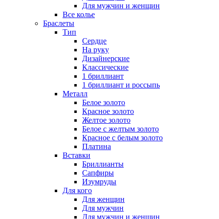
Для мужчин и женщин
Все колье
Браслеты
Тип
Сердце
На руку
Дизайнерские
Классические
1 бриллиант
1 бриллиант и россыпь
Металл
Белое золото
Красное золото
Желтое золото
Белое с желтым золото
Красное с белым золото
Платина
Вставки
Бриллианты
Сапфиры
Изумруды
Для кого
Для женщин
Для мужчин
Для мужчин и женщин