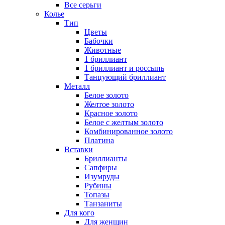
Все серьги
Колье
Тип
Цветы
Бабочки
Животные
1 бриллиант
1 бриллиант и россыпь
Танцующий бриллиант
Металл
Белое золото
Желтое золото
Красное золото
Белое с желтым золото
Комбинированное золото
Платина
Вставки
Бриллианты
Сапфиры
Изумруды
Рубины
Топазы
Танзаниты
Для кого
Для женщин