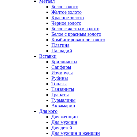
Металл
Белое золото
Желтое золото
Красное золото
Черное золото
Белое с желтым золото
Белое с красным золото
Комбинированное золото
Платина
Палладий
Вставки
Бриллианты
Сапфиры
Изумруды
Рубины
Топазы
Танзаниты
Гранаты
Турмалины
Аквамарин
Для кого
Для женщин
Для мужчин
Для детей
Для мужчин и женщин