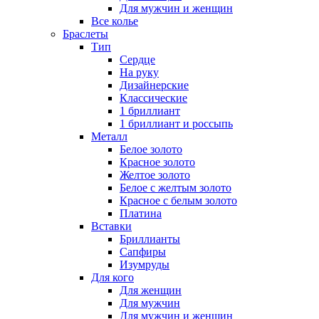
Для мужчин и женщин
Все колье
Браслеты
Тип
Сердце
На руку
Дизайнерские
Классические
1 бриллиант
1 бриллиант и россыпь
Металл
Белое золото
Красное золото
Желтое золото
Белое с желтым золото
Красное с белым золото
Платина
Вставки
Бриллианты
Сапфиры
Изумруды
Для кого
Для женщин
Для мужчин
Для мужчин и женщин