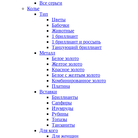
Все серьги
Колье
Тип
Цветы
Бабочки
Животные
1 бриллиант
1 бриллиант и россыпь
Танцующий бриллиант
Металл
Белое золото
Желтое золото
Красное золото
Белое с желтым золото
Комбинированное золото
Платина
Вставки
Бриллианты
Сапфиры
Изумруды
Рубины
Топазы
Танзаниты
Для кого
Для женщин