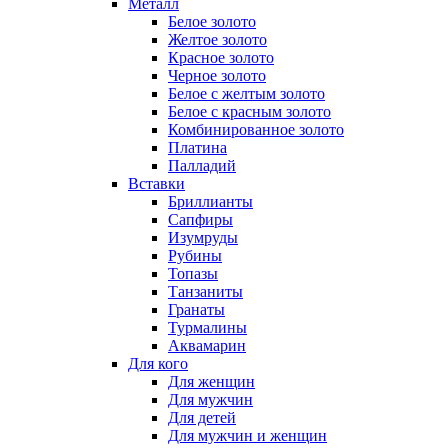
Металл
Белое золото
Желтое золото
Красное золото
Черное золото
Белое с желтым золото
Белое с красным золото
Комбинированное золото
Платина
Палладий
Вставки
Бриллианты
Сапфиры
Изумруды
Рубины
Топазы
Танзаниты
Гранаты
Турмалины
Аквамарин
Для кого
Для женщин
Для мужчин
Для детей
Для мужчин и женщин