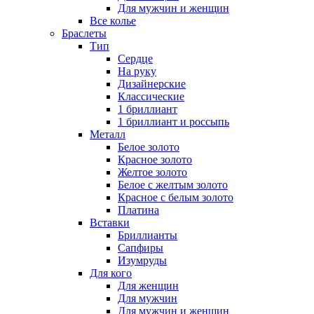
Для мужчин и женщин
Все колье
Браслеты
Тип
Сердце
На руку
Дизайнерские
Классические
1 бриллиант
1 бриллиант и россыпь
Металл
Белое золото
Красное золото
Желтое золото
Белое с желтым золото
Красное с белым золото
Платина
Вставки
Бриллианты
Сапфиры
Изумруды
Для кого
Для женщин
Для мужчин
Для мужчин и женщин