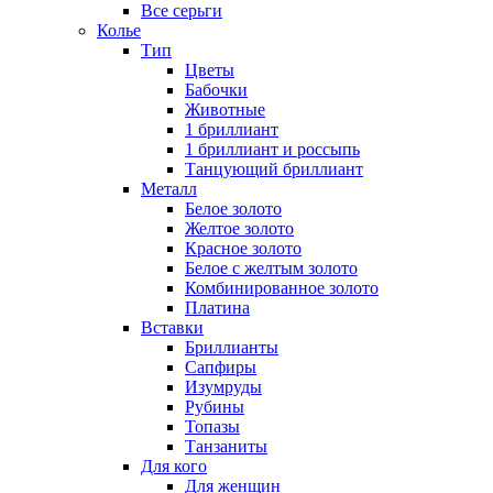
Все серьги
Колье
Тип
Цветы
Бабочки
Животные
1 бриллиант
1 бриллиант и россыпь
Танцующий бриллиант
Металл
Белое золото
Желтое золото
Красное золото
Белое с желтым золото
Комбинированное золото
Платина
Вставки
Бриллианты
Сапфиры
Изумруды
Рубины
Топазы
Танзаниты
Для кого
Для женщин