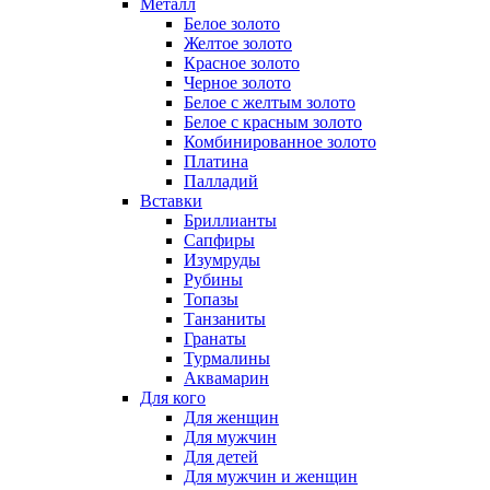
Металл
Белое золото
Желтое золото
Красное золото
Черное золото
Белое с желтым золото
Белое с красным золото
Комбинированное золото
Платина
Палладий
Вставки
Бриллианты
Сапфиры
Изумруды
Рубины
Топазы
Танзаниты
Гранаты
Турмалины
Аквамарин
Для кого
Для женщин
Для мужчин
Для детей
Для мужчин и женщин