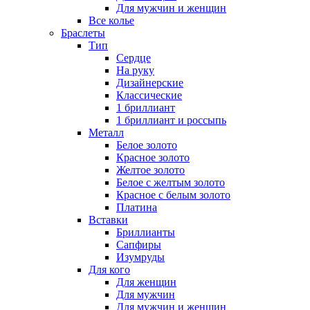
Для мужчин и женщин
Все колье
Браслеты
Тип
Сердце
На руку
Дизайнерские
Классические
1 бриллиант
1 бриллиант и россыпь
Металл
Белое золото
Красное золото
Желтое золото
Белое с желтым золото
Красное с белым золото
Платина
Вставки
Бриллианты
Сапфиры
Изумруды
Для кого
Для женщин
Для мужчин
Для мужчин и женщин