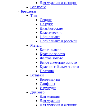
Для мужчин и женщин
Все колье
Браслеты
Тип
Сердце
На руку
Дизайнерские
Классические
1 бриллиант
1 бриллиант и россыпь
Металл
Белое золото
Красное золото
Желтое золото
Белое с желтым золото
Красное с белым золото
Платина
Вставки
Бриллианты
Сапфиры
Изумруды
Для кого
Для женщин
Для мужчин
Для мужчин и женщин