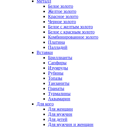
Металл
Белое золото
Желтое золото
Красное золото
Черное золото
Белое с желтым золото
Белое с красным золото
Комбинированное золото
Платина
Палладий
Вставки
Бриллианты
Сапфиры
Изумруды
Рубины
Топазы
Танзаниты
Гранаты
Турмалины
Аквамарин
Для кого
Для женщин
Для мужчин
Для детей
Для мужчин и женщин