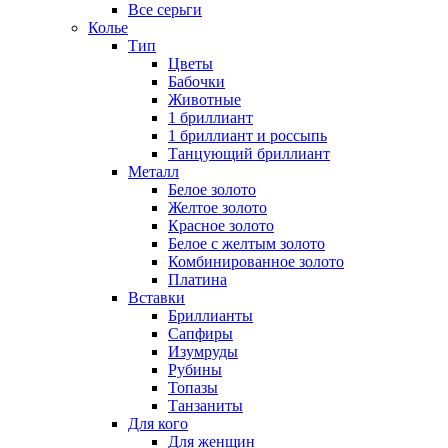
Все серьги
Колье
Тип
Цветы
Бабочки
Животные
1 бриллиант
1 бриллиант и россыпь
Танцующий бриллиант
Металл
Белое золото
Желтое золото
Красное золото
Белое с желтым золото
Комбинированное золото
Платина
Вставки
Бриллианты
Сапфиры
Изумруды
Рубины
Топазы
Танзаниты
Для кого
Для женщин