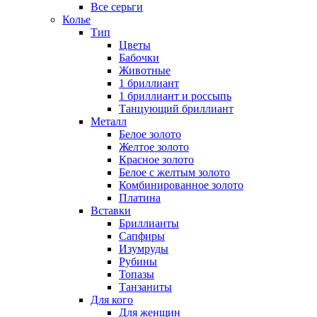
Все серьги
Колье
Тип
Цветы
Бабочки
Животные
1 бриллиант
1 бриллиант и россыпь
Танцующий бриллиант
Металл
Белое золото
Желтое золото
Красное золото
Белое с желтым золото
Комбинированное золото
Платина
Вставки
Бриллианты
Сапфиры
Изумруды
Рубины
Топазы
Танзаниты
Для кого
Для женщин