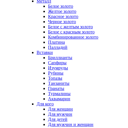
Металл
Белое золото
Желтое золото
Красное золото
Черное золото
Белое с желтым золото
Белое с красным золото
Комбинированное золото
Платина
Палладий
Вставки
Бриллианты
Сапфиры
Изумруды
Рубины
Топазы
Танзаниты
Гранаты
Турмалины
Аквамарин
Для кого
Для женщин
Для мужчин
Для детей
Для мужчин и женщин