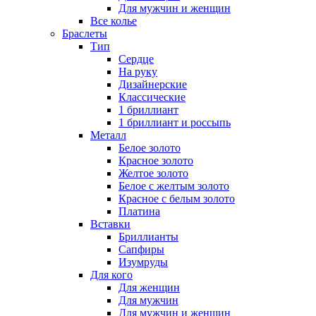
Для мужчин и женщин
Все колье
Браслеты
Тип
Сердце
На руку
Дизайнерские
Классические
1 бриллиант
1 бриллиант и россыпь
Металл
Белое золото
Красное золото
Желтое золото
Белое с желтым золото
Красное с белым золото
Платина
Вставки
Бриллианты
Сапфиры
Изумруды
Для кого
Для женщин
Для мужчин
Для мужчин и женщин