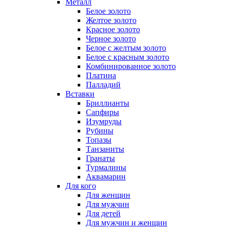
Металл
Белое золото
Желтое золото
Красное золото
Черное золото
Белое с желтым золото
Белое с красным золото
Комбинированное золото
Платина
Палладий
Вставки
Бриллианты
Сапфиры
Изумруды
Рубины
Топазы
Танзаниты
Гранаты
Турмалины
Аквамарин
Для кого
Для женщин
Для мужчин
Для детей
Для мужчин и женщин