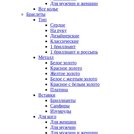
Для мужчин и женщин
Все колье
Браслеты
Тип
Сердце
На руку
Дизайнерские
Классические
1 бриллиант
1 бриллиант и россыпь
Металл
Белое золото
Красное золото
Желтое золото
Белое с желтым золото
Красное с белым золото
Платина
Вставки
Бриллианты
Сапфиры
Изумруды
Для кого
Для женщин
Для мужчин
Для мужчин и женщин