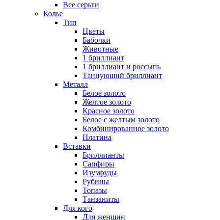
Все серьги
Колье
Тип
Цветы
Бабочки
Животные
1 бриллиант
1 бриллиант и россыпь
Танцующий бриллиант
Металл
Белое золото
Желтое золото
Красное золото
Белое с желтым золото
Комбинированное золото
Платина
Вставки
Бриллианты
Сапфиры
Изумруды
Рубины
Топазы
Танзаниты
Для кого
Для женщин