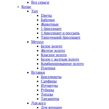
Все серьги
Колье
Тип
Цветы
Бабочки
Животные
1 бриллиант
1 бриллиант и россыпь
Танцующий бриллиант
Металл
Белое золото
Желтое золото
Красное золото
Белое с желтым золото
Комбинированное золото
Платина
Вставки
Бриллианты
Сапфиры
Изумруды
Рубины
Топазы
Танзаниты
Для кого
Для женщин