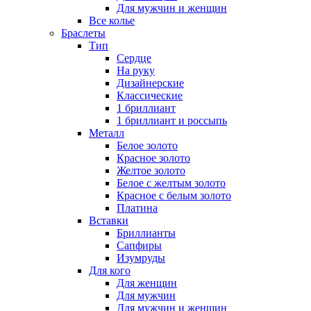
Для мужчин и женщин
Все колье
Браслеты
Тип
Сердце
На руку
Дизайнерские
Классические
1 бриллиант
1 бриллиант и россыпь
Металл
Белое золото
Красное золото
Желтое золото
Белое с желтым золото
Красное с белым золото
Платина
Вставки
Бриллианты
Сапфиры
Изумруды
Для кого
Для женщин
Для мужчин
Для мужчин и женщин