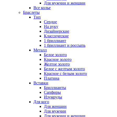
Для мужчин и женщин
Все колье
Браслеты
Тип
Сердце
На руку
Дизайнерские
Классические
1 бриллиант
1 бриллиант и россыпь
Металл
Белое золото
Красное золото
Желтое золото
Белое с желтым золото
Красное с белым золото
Платина
Вставки
Бриллианты
Сапфиры
Изумруды
Для кого
Для женщин
Для мужчин
Для мужчин и женщин