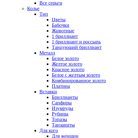
Все серьги
Колье
Тип
Цветы
Бабочки
Животные
1 бриллиант
1 бриллиант и россыпь
Танцующий бриллиант
Металл
Белое золото
Желтое золото
Красное золото
Белое с желтым золото
Комбинированное золото
Платина
Вставки
Бриллианты
Сапфиры
Изумруды
Рубины
Топазы
Танзаниты
Для кого
Для женщин