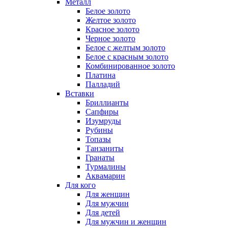
Металл
Белое золото
Желтое золото
Красное золото
Черное золото
Белое с желтым золото
Белое с красным золото
Комбинированное золото
Платина
Палладий
Вставки
Бриллианты
Сапфиры
Изумруды
Рубины
Топазы
Танзаниты
Гранаты
Турмалины
Аквамарин
Для кого
Для женщин
Для мужчин
Для детей
Для мужчин и женщин