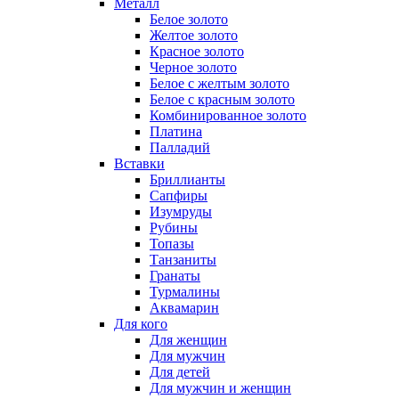
Металл
Белое золото
Желтое золото
Красное золото
Черное золото
Белое с желтым золото
Белое с красным золото
Комбинированное золото
Платина
Палладий
Вставки
Бриллианты
Сапфиры
Изумруды
Рубины
Топазы
Танзаниты
Гранаты
Турмалины
Аквамарин
Для кого
Для женщин
Для мужчин
Для детей
Для мужчин и женщин