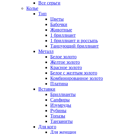
Все серьги
Колье
Тип
Цветы
Бабочки
Животные
1 бриллиант
1 бриллиант и россыпь
Танцующий бриллиант
Металл
Белое золото
Желтое золото
Красное золото
Белое с желтым золото
Комбинированное золото
Платина
Вставки
Бриллианты
Сапфиры
Изумруды
Рубины
Топазы
Танзаниты
Для кого
Для женщин