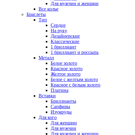
Для мужчин и женщин
Все колье
Браслеты
Тип
Сердце
На руку
Дизайнерские
Классические
1 бриллиант
1 бриллиант и россыпь
Металл
Белое золото
Красное золото
Желтое золото
Белое с желтым золото
Красное с белым золото
Платина
Вставки
Бриллианты
Сапфиры
Изумруды
Для кого
Для женщин
Для мужчин
Для мужчин и женщин