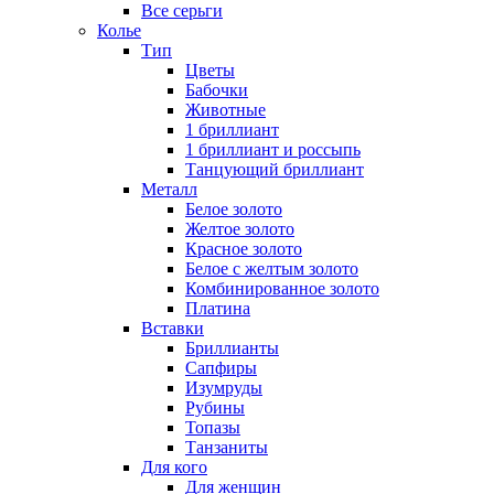
Все серьги
Колье
Тип
Цветы
Бабочки
Животные
1 бриллиант
1 бриллиант и россыпь
Танцующий бриллиант
Металл
Белое золото
Желтое золото
Красное золото
Белое с желтым золото
Комбинированное золото
Платина
Вставки
Бриллианты
Сапфиры
Изумруды
Рубины
Топазы
Танзаниты
Для кого
Для женщин