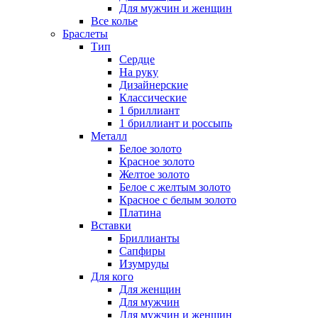
Для мужчин и женщин
Все колье
Браслеты
Тип
Сердце
На руку
Дизайнерские
Классические
1 бриллиант
1 бриллиант и россыпь
Металл
Белое золото
Красное золото
Желтое золото
Белое с желтым золото
Красное с белым золото
Платина
Вставки
Бриллианты
Сапфиры
Изумруды
Для кого
Для женщин
Для мужчин
Для мужчин и женщин