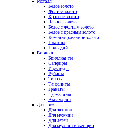
Металл
Белое золото
Желтое золото
Красное золото
Черное золото
Белое с желтым золото
Белое с красным золото
Комбинированное золото
Платина
Палладий
Вставки
Бриллианты
Сапфиры
Изумруды
Рубины
Топазы
Танзаниты
Гранаты
Турмалины
Аквамарин
Для кого
Для женщин
Для мужчин
Для детей
Для мужчин и женщин