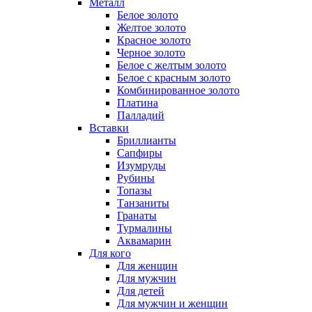
Металл
Белое золото
Желтое золото
Красное золото
Черное золото
Белое с желтым золото
Белое с красным золото
Комбинированное золото
Платина
Палладий
Вставки
Бриллианты
Сапфиры
Изумруды
Рубины
Топазы
Танзаниты
Гранаты
Турмалины
Аквамарин
Для кого
Для женщин
Для мужчин
Для детей
Для мужчин и женщин