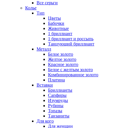
Все серьги
Колье
Тип
Цветы
Бабочки
Животные
1 бриллиант
1 бриллиант и россыпь
Танцующий бриллиант
Металл
Белое золото
Желтое золото
Красное золото
Белое с желтым золото
Комбинированное золото
Платина
Вставки
Бриллианты
Сапфиры
Изумруды
Рубины
Топазы
Танзаниты
Для кого
Для женщин