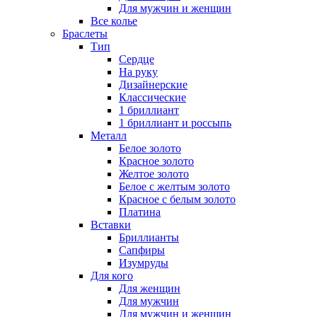
Для мужчин и женщин
Все колье
Браслеты
Тип
Сердце
На руку
Дизайнерские
Классические
1 бриллиант
1 бриллиант и россыпь
Металл
Белое золото
Красное золото
Желтое золото
Белое с желтым золото
Красное с белым золото
Платина
Вставки
Бриллианты
Сапфиры
Изумруды
Для кого
Для женщин
Для мужчин
Для мужчин и женщин