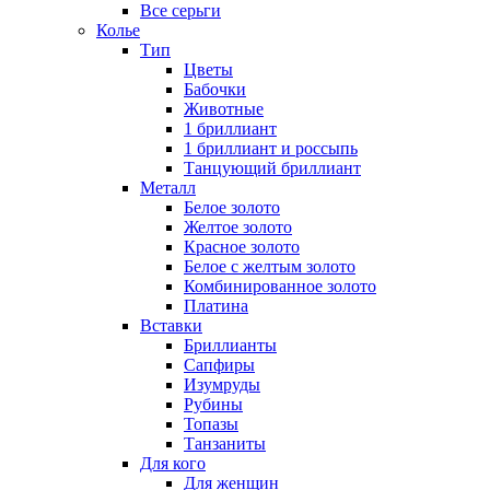
Все серьги
Колье
Тип
Цветы
Бабочки
Животные
1 бриллиант
1 бриллиант и россыпь
Танцующий бриллиант
Металл
Белое золото
Желтое золото
Красное золото
Белое с желтым золото
Комбинированное золото
Платина
Вставки
Бриллианты
Сапфиры
Изумруды
Рубины
Топазы
Танзаниты
Для кого
Для женщин