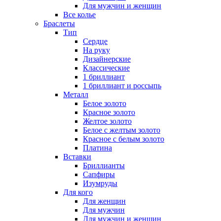
Для мужчин и женщин
Все колье
Браслеты
Тип
Сердце
На руку
Дизайнерские
Классические
1 бриллиант
1 бриллиант и россыпь
Металл
Белое золото
Красное золото
Желтое золото
Белое с желтым золото
Красное с белым золото
Платина
Вставки
Бриллианты
Сапфиры
Изумруды
Для кого
Для женщин
Для мужчин
Для мужчин и женщин