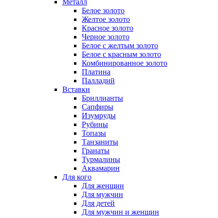
Металл
Белое золото
Желтое золото
Красное золото
Черное золото
Белое с желтым золото
Белое с красным золото
Комбинированное золото
Платина
Палладий
Вставки
Бриллианты
Сапфиры
Изумруды
Рубины
Топазы
Танзаниты
Гранаты
Турмалины
Аквамарин
Для кого
Для женщин
Для мужчин
Для детей
Для мужчин и женщин