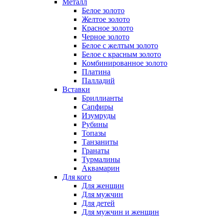
Металл
Белое золото
Желтое золото
Красное золото
Черное золото
Белое с желтым золото
Белое с красным золото
Комбинированное золото
Платина
Палладий
Вставки
Бриллианты
Сапфиры
Изумруды
Рубины
Топазы
Танзаниты
Гранаты
Турмалины
Аквамарин
Для кого
Для женщин
Для мужчин
Для детей
Для мужчин и женщин