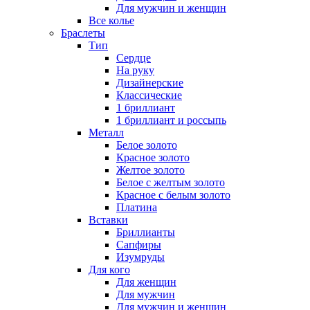
Для мужчин и женщин
Все колье
Браслеты
Тип
Сердце
На руку
Дизайнерские
Классические
1 бриллиант
1 бриллиант и россыпь
Металл
Белое золото
Красное золото
Желтое золото
Белое с желтым золото
Красное с белым золото
Платина
Вставки
Бриллианты
Сапфиры
Изумруды
Для кого
Для женщин
Для мужчин
Для мужчин и женщин