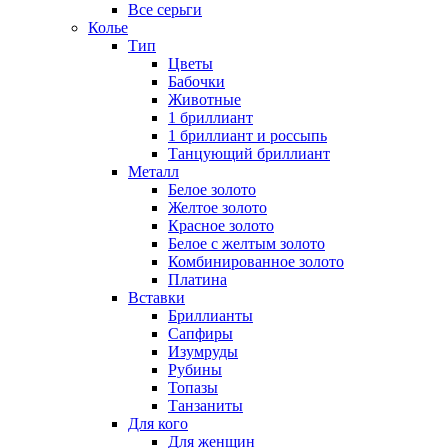
Все серьги
Колье
Тип
Цветы
Бабочки
Животные
1 бриллиант
1 бриллиант и россыпь
Танцующий бриллиант
Металл
Белое золото
Желтое золото
Красное золото
Белое с желтым золото
Комбинированное золото
Платина
Вставки
Бриллианты
Сапфиры
Изумруды
Рубины
Топазы
Танзаниты
Для кого
Для женщин