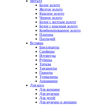
Металл
Белое золото
Желтое золото
Красное золото
Черное золото
Белое с желтым золото
Белое с красным золото
Комбинированное золото
Платина
Палладий
Вставки
Бриллианты
Сапфиры
Изумруды
Рубины
Топазы
Танзаниты
Гранаты
Турмалины
Аквамарин
Для кого
Для женщин
Для мужчин
Для детей
Для мужчин и женщин