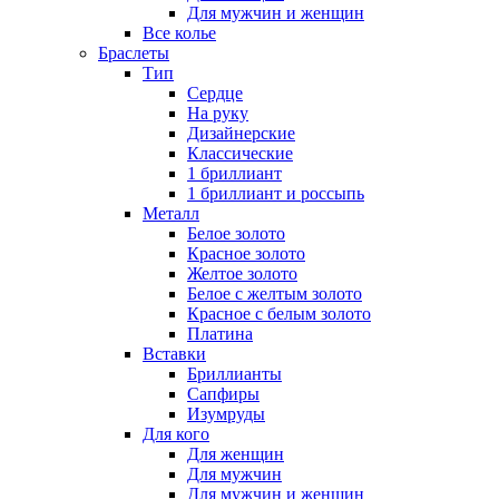
Для мужчин и женщин
Все колье
Браслеты
Тип
Сердце
На руку
Дизайнерские
Классические
1 бриллиант
1 бриллиант и россыпь
Металл
Белое золото
Красное золото
Желтое золото
Белое с желтым золото
Красное с белым золото
Платина
Вставки
Бриллианты
Сапфиры
Изумруды
Для кого
Для женщин
Для мужчин
Для мужчин и женщин