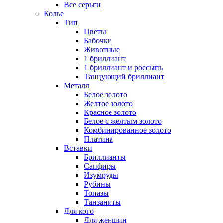
Все серьги
Колье
Тип
Цветы
Бабочки
Животные
1 бриллиант
1 бриллиант и россыпь
Танцующий бриллиант
Металл
Белое золото
Желтое золото
Красное золото
Белое с желтым золото
Комбинированное золото
Платина
Вставки
Бриллианты
Сапфиры
Изумруды
Рубины
Топазы
Танзаниты
Для кого
Для женщин