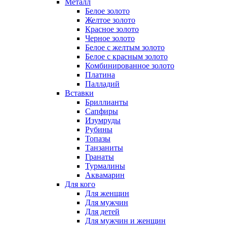
Металл
Белое золото
Желтое золото
Красное золото
Черное золото
Белое с желтым золото
Белое с красным золото
Комбинированное золото
Платина
Палладий
Вставки
Бриллианты
Сапфиры
Изумруды
Рубины
Топазы
Танзаниты
Гранаты
Турмалины
Аквамарин
Для кого
Для женщин
Для мужчин
Для детей
Для мужчин и женщин