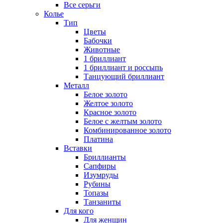
Все серьги
Колье
Тип
Цветы
Бабочки
Животные
1 бриллиант
1 бриллиант и россыпь
Танцующий бриллиант
Металл
Белое золото
Желтое золото
Красное золото
Белое с желтым золото
Комбинированное золото
Платина
Вставки
Бриллианты
Сапфиры
Изумруды
Рубины
Топазы
Танзаниты
Для кого
Для женщин