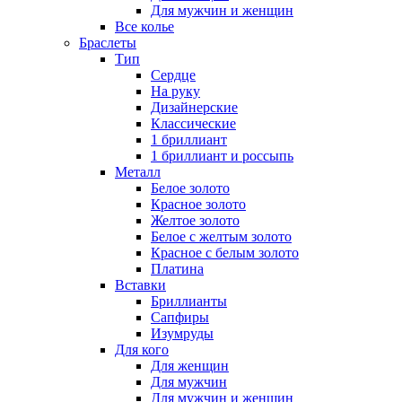
Для мужчин и женщин
Все колье
Браслеты
Тип
Сердце
На руку
Дизайнерские
Классические
1 бриллиант
1 бриллиант и россыпь
Металл
Белое золото
Красное золото
Желтое золото
Белое с желтым золото
Красное с белым золото
Платина
Вставки
Бриллианты
Сапфиры
Изумруды
Для кого
Для женщин
Для мужчин
Для мужчин и женщин