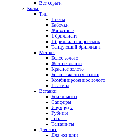
Все серьги
Колье
Тип
Цветы
Бабочки
Животные
1 бриллиант
1 бриллиант и россыпь
Танцующий бриллиант
Металл
Белое золото
Желтое золото
Красное золото
Белое с желтым золото
Комбинированное золото
Платина
Вставки
Бриллианты
Сапфиры
Изумруды
Рубины
Топазы
Танзаниты
Для кого
Для женщин