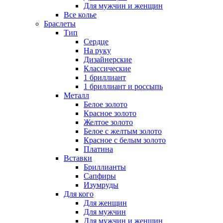
Для мужчин и женщин
Все колье
Браслеты
Тип
Сердце
На руку
Дизайнерские
Классические
1 бриллиант
1 бриллиант и россыпь
Металл
Белое золото
Красное золото
Желтое золото
Белое с желтым золото
Красное с белым золото
Платина
Вставки
Бриллианты
Сапфиры
Изумруды
Для кого
Для женщин
Для мужчин
Для мужчин и женщин