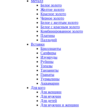
Металл
Белое золото
Желтое золото
Красное золото
Черное золото
Белое с желтым золото
Белое с красным золото
Комбинированное золото
Платина
Палладий
Вставки
Бриллианты
Сапфиры
Изумруды
Рубины
Топазы
Танзаниты
Гранаты
Турмалины
Аквамарин
Для кого
Для женщин
Для мужчин
Для детей
Для мужчин и женщин