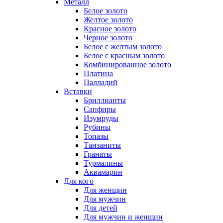
Металл
Белое золото
Желтое золото
Красное золото
Черное золото
Белое с желтым золото
Белое с красным золото
Комбинированное золото
Платина
Палладий
Вставки
Бриллианты
Сапфиры
Изумруды
Рубины
Топазы
Танзаниты
Гранаты
Турмалины
Аквамарин
Для кого
Для женщин
Для мужчин
Для детей
Для мужчин и женщин