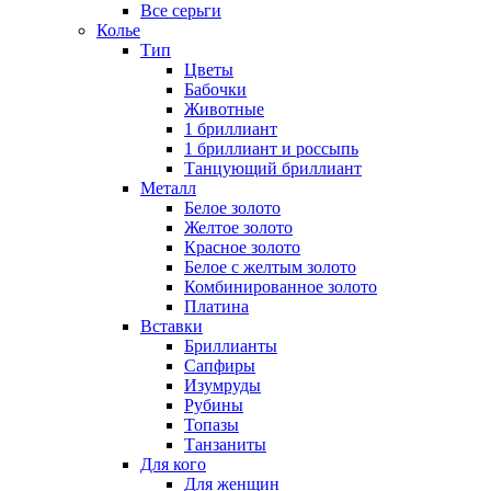
Все серьги
Колье
Тип
Цветы
Бабочки
Животные
1 бриллиант
1 бриллиант и россыпь
Танцующий бриллиант
Металл
Белое золото
Желтое золото
Красное золото
Белое с желтым золото
Комбинированное золото
Платина
Вставки
Бриллианты
Сапфиры
Изумруды
Рубины
Топазы
Танзаниты
Для кого
Для женщин