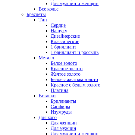
Для мужчин и женщин
Все колье
Браслеты
Тип
Сердце
На руку
Дизайнерские
Классические
1 бриллиант
1 бриллиант и россыпь
Металл
Белое золото
Красное золото
Желтое золото
Белое с желтым золото
Красное с белым золото
Платина
Вставки
Бриллианты
Сапфиры
Изумруды
Для кого
Для женщин
Для мужчин
Для мужчин и женщин