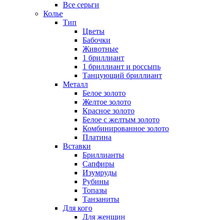
Все серьги
Колье
Тип
Цветы
Бабочки
Животные
1 бриллиант
1 бриллиант и россыпь
Танцующий бриллиант
Металл
Белое золото
Желтое золото
Красное золото
Белое с желтым золото
Комбинированное золото
Платина
Вставки
Бриллианты
Сапфиры
Изумруды
Рубины
Топазы
Танзаниты
Для кого
Для женщин