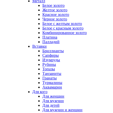
Металл
Белое золото
Желтое золото
Красное золото
Черное золото
Белое с желтым золото
Белое с красным золото
Комбинированное золото
Платина
Палладий
Вставки
Бриллианты
Сапфиры
Изумруды
Рубины
Топазы
Танзаниты
Гранаты
Турмалины
Аквамарин
Для кого
Для женщин
Для мужчин
Для детей
Для мужчин и женщин