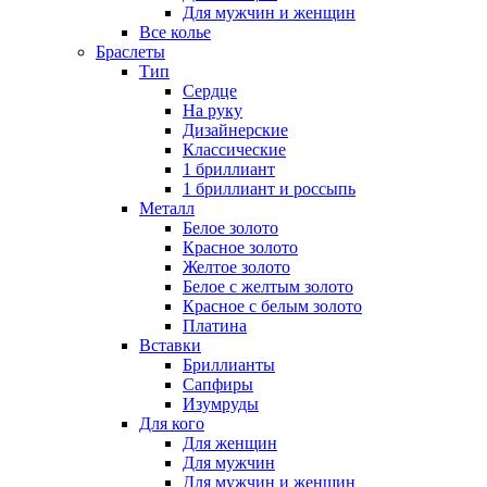
Для мужчин и женщин
Все колье
Браслеты
Тип
Сердце
На руку
Дизайнерские
Классические
1 бриллиант
1 бриллиант и россыпь
Металл
Белое золото
Красное золото
Желтое золото
Белое с желтым золото
Красное с белым золото
Платина
Вставки
Бриллианты
Сапфиры
Изумруды
Для кого
Для женщин
Для мужчин
Для мужчин и женщин