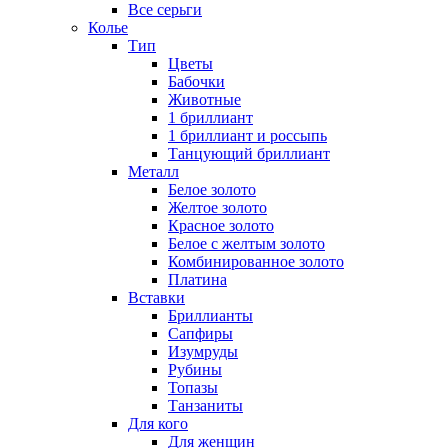
Все серьги
Колье
Тип
Цветы
Бабочки
Животные
1 бриллиант
1 бриллиант и россыпь
Танцующий бриллиант
Металл
Белое золото
Желтое золото
Красное золото
Белое с желтым золото
Комбинированное золото
Платина
Вставки
Бриллианты
Сапфиры
Изумруды
Рубины
Топазы
Танзаниты
Для кого
Для женщин