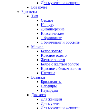
Для мужчин и женщин
Все колье
Браслеты
Тип
Сердце
На руку
Дизайнерские
Классические
1 бриллиант
1 бриллиант и россыпь
Металл
Белое золото
Красное золото
Желтое золото
Белое с желтым золото
Красное с белым золото
Платина
Вставки
Бриллианты
Сапфиры
Изумруды
Для кого
Для женщин
Для мужчин
Для мужчин и женщин