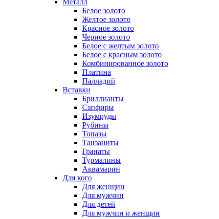
Металл
Белое золото
Желтое золото
Красное золото
Черное золото
Белое с желтым золото
Белое с красным золото
Комбинированное золото
Платина
Палладий
Вставки
Бриллианты
Сапфиры
Изумруды
Рубины
Топазы
Танзаниты
Гранаты
Турмалины
Аквамарин
Для кого
Для женщин
Для мужчин
Для детей
Для мужчин и женщин