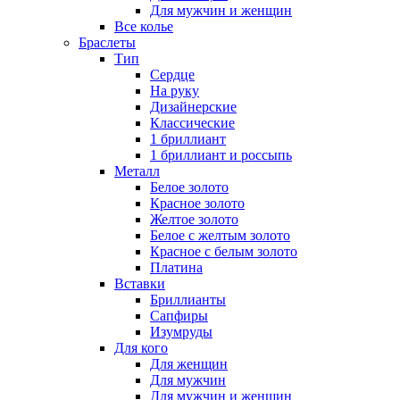
Для мужчин и женщин
Все колье
Браслеты
Тип
Сердце
На руку
Дизайнерские
Классические
1 бриллиант
1 бриллиант и россыпь
Металл
Белое золото
Красное золото
Желтое золото
Белое с желтым золото
Красное с белым золото
Платина
Вставки
Бриллианты
Сапфиры
Изумруды
Для кого
Для женщин
Для мужчин
Для мужчин и женщин