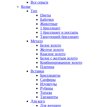
Все серьги
Колье
Тип
Цветы
Бабочки
Животные
1 бриллиант
1 бриллиант и россыпь
Танцующий бриллиант
Металл
Белое золото
Желтое золото
Красное золото
Белое с желтым золото
Комбинированное золото
Платина
Вставки
Бриллианты
Сапфиры
Изумруды
Рубины
Топазы
Танзаниты
Для кого
Для женщин