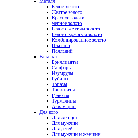
Металл
Белое золото
Желтое золото
Красное золото
Черное золото
Белое с желтым золото
Белое с красным золото
Комбинированное золото
Платина
Палладий
Вставки
Бриллианты
Сапфиры
Изумруды
Рубины
Топазы
Танзаниты
Гранаты
Турмалины
Аквамарин
Для кого
Для женщин
Для мужчин
Для детей
Для мужчин и женщин