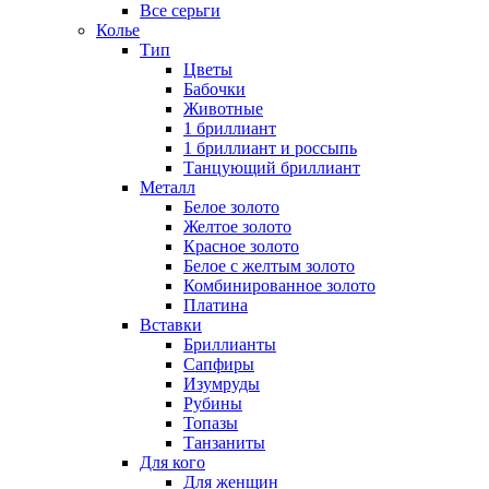
Все серьги
Колье
Тип
Цветы
Бабочки
Животные
1 бриллиант
1 бриллиант и россыпь
Танцующий бриллиант
Металл
Белое золото
Желтое золото
Красное золото
Белое с желтым золото
Комбинированное золото
Платина
Вставки
Бриллианты
Сапфиры
Изумруды
Рубины
Топазы
Танзаниты
Для кого
Для женщин