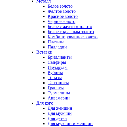
Металл
Белое золото
Желтое золото
Красное золото
Черное золото
Белое с желтым золото
Белое с красным золото
Комбинированное золото
Платина
Палладий
Вставки
Бриллианты
Сапфиры
Изумруды
Рубины
Топазы
Танзаниты
Гранаты
Турмалины
Аквамарин
Для кого
Для женщин
Для мужчин
Для детей
Для мужчин и женщин