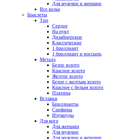
Для мужчин и женщин
Все колье
Браслеты
Тип
Сердце
На руку
Дизайнерские
Классические
1 бриллиант
1 бриллиант и россыпь
Металл
Белое золото
Красное золото
Желтое золото
Белое с желтым золото
Красное с белым золото
Платина
Вставки
Бриллианты
Сапфиры
Изумруды
Для кого
Для женщин
Для мужчин
Для мужчин и женщин