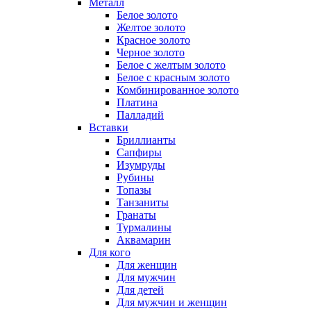
Металл
Белое золото
Желтое золото
Красное золото
Черное золото
Белое с желтым золото
Белое с красным золото
Комбинированное золото
Платина
Палладий
Вставки
Бриллианты
Сапфиры
Изумруды
Рубины
Топазы
Танзаниты
Гранаты
Турмалины
Аквамарин
Для кого
Для женщин
Для мужчин
Для детей
Для мужчин и женщин