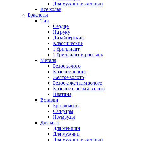
Для мужчин и женщин
Все колье
Браслеты
Тип
Сердце
На руку
Дизайнерские
Классические
1 бриллиант
1 бриллиант и россыпь
Металл
Белое золото
Красное золото
Желтое золото
Белое с желтым золото
Красное с белым золото
Платина
Вставки
Бриллианты
Сапфиры
Изумруды
Для кого
Для женщин
Для мужчин
Для мужчин и женщин