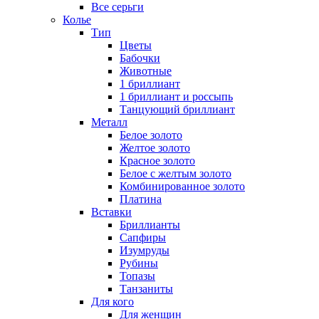
Все серьги
Колье
Тип
Цветы
Бабочки
Животные
1 бриллиант
1 бриллиант и россыпь
Танцующий бриллиант
Металл
Белое золото
Желтое золото
Красное золото
Белое с желтым золото
Комбинированное золото
Платина
Вставки
Бриллианты
Сапфиры
Изумруды
Рубины
Топазы
Танзаниты
Для кого
Для женщин