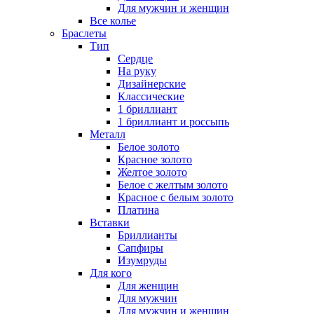
Для мужчин и женщин
Все колье
Браслеты
Тип
Сердце
На руку
Дизайнерские
Классические
1 бриллиант
1 бриллиант и россыпь
Металл
Белое золото
Красное золото
Желтое золото
Белое с желтым золото
Красное с белым золото
Платина
Вставки
Бриллианты
Сапфиры
Изумруды
Для кого
Для женщин
Для мужчин
Для мужчин и женщин