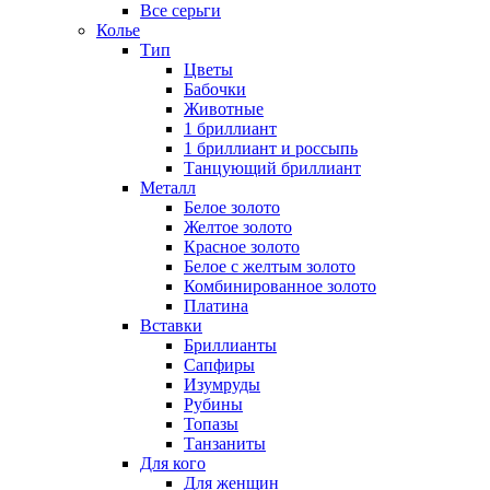
Все серьги
Колье
Тип
Цветы
Бабочки
Животные
1 бриллиант
1 бриллиант и россыпь
Танцующий бриллиант
Металл
Белое золото
Желтое золото
Красное золото
Белое с желтым золото
Комбинированное золото
Платина
Вставки
Бриллианты
Сапфиры
Изумруды
Рубины
Топазы
Танзаниты
Для кого
Для женщин