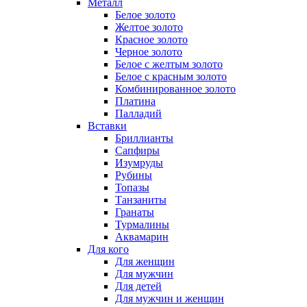
Металл
Белое золото
Желтое золото
Красное золото
Черное золото
Белое с желтым золото
Белое с красным золото
Комбинированное золото
Платина
Палладий
Вставки
Бриллианты
Сапфиры
Изумруды
Рубины
Топазы
Танзаниты
Гранаты
Турмалины
Аквамарин
Для кого
Для женщин
Для мужчин
Для детей
Для мужчин и женщин