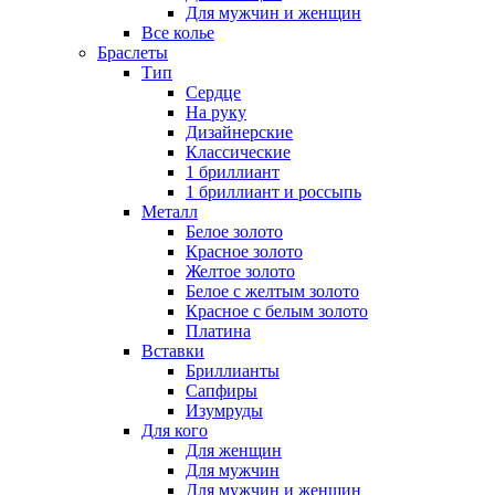
Для мужчин и женщин
Все колье
Браслеты
Тип
Сердце
На руку
Дизайнерские
Классические
1 бриллиант
1 бриллиант и россыпь
Металл
Белое золото
Красное золото
Желтое золото
Белое с желтым золото
Красное с белым золото
Платина
Вставки
Бриллианты
Сапфиры
Изумруды
Для кого
Для женщин
Для мужчин
Для мужчин и женщин