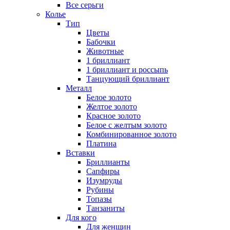
Все серьги
Колье
Тип
Цветы
Бабочки
Животные
1 бриллиант
1 бриллиант и россыпь
Танцующий бриллиант
Металл
Белое золото
Желтое золото
Красное золото
Белое с желтым золото
Комбинированное золото
Платина
Вставки
Бриллианты
Сапфиры
Изумруды
Рубины
Топазы
Танзаниты
Для кого
Для женщин