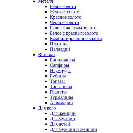
Металл
Белое золото
Желтое золото
Красное золото
Черное золото
Белое с желтым золото
Белое с красным золото
Комбинированное золото
Платина
Палладий
Вставки
Бриллианты
Сапфиры
Изумруды
Рубины
Топазы
Танзаниты
Гранаты
Турмалины
Аквамарин
Для кого
Для женщин
Для мужчин
Для детей
Для мужчин и женщин