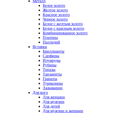
Металл
Белое золото
Желтое золото
Красное золото
Черное золото
Белое с желтым золото
Белое с красным золото
Комбинированное золото
Платина
Палладий
Вставки
Бриллианты
Сапфиры
Изумруды
Рубины
Топазы
Танзаниты
Гранаты
Турмалины
Аквамарин
Для кого
Для женщин
Для мужчин
Для детей
Для мужчин и женщин