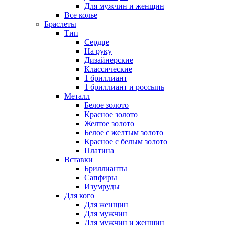
Для мужчин и женщин
Все колье
Браслеты
Тип
Сердце
На руку
Дизайнерские
Классические
1 бриллиант
1 бриллиант и россыпь
Металл
Белое золото
Красное золото
Желтое золото
Белое с желтым золото
Красное с белым золото
Платина
Вставки
Бриллианты
Сапфиры
Изумруды
Для кого
Для женщин
Для мужчин
Для мужчин и женщин