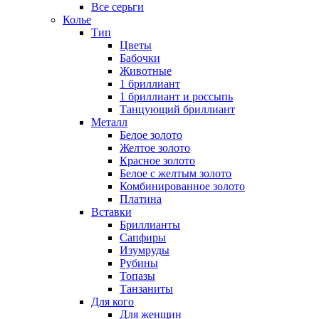
Все серьги
Колье
Тип
Цветы
Бабочки
Животные
1 бриллиант
1 бриллиант и россыпь
Танцующий бриллиант
Металл
Белое золото
Желтое золото
Красное золото
Белое с желтым золото
Комбинированное золото
Платина
Вставки
Бриллианты
Сапфиры
Изумруды
Рубины
Топазы
Танзаниты
Для кого
Для женщин