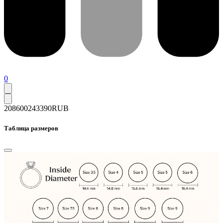
0
208600
243390
RUB
Таблица размеров