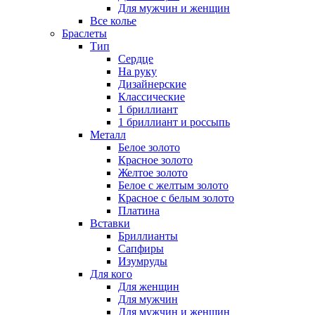
Для мужчин и женщин
Все колье
Браслеты
Тип
Сердце
На руку
Дизайнерские
Классические
1 бриллиант
1 бриллиант и россыпь
Металл
Белое золото
Красное золото
Желтое золото
Белое с желтым золото
Красное с белым золото
Платина
Вставки
Бриллианты
Сапфиры
Изумруды
Для кого
Для женщин
Для мужчин
Для мужчин и женщин