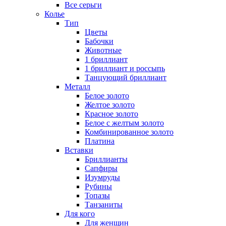
Все серьги
Колье
Тип
Цветы
Бабочки
Животные
1 бриллиант
1 бриллиант и россыпь
Танцующий бриллиант
Металл
Белое золото
Желтое золото
Красное золото
Белое с желтым золото
Комбинированное золото
Платина
Вставки
Бриллианты
Сапфиры
Изумруды
Рубины
Топазы
Танзаниты
Для кого
Для женщин