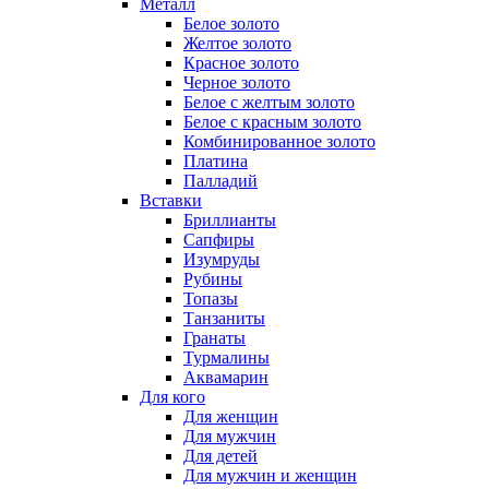
Металл
Белое золото
Желтое золото
Красное золото
Черное золото
Белое с желтым золото
Белое с красным золото
Комбинированное золото
Платина
Палладий
Вставки
Бриллианты
Сапфиры
Изумруды
Рубины
Топазы
Танзаниты
Гранаты
Турмалины
Аквамарин
Для кого
Для женщин
Для мужчин
Для детей
Для мужчин и женщин