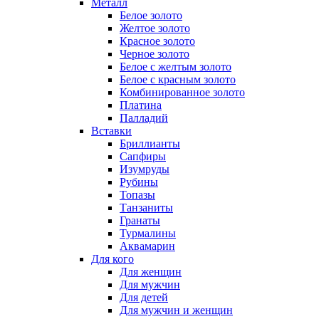
Металл
Белое золото
Желтое золото
Красное золото
Черное золото
Белое с желтым золото
Белое с красным золото
Комбинированное золото
Платина
Палладий
Вставки
Бриллианты
Сапфиры
Изумруды
Рубины
Топазы
Танзаниты
Гранаты
Турмалины
Аквамарин
Для кого
Для женщин
Для мужчин
Для детей
Для мужчин и женщин