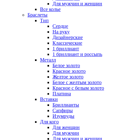
Для мужчин и женщин
Все колье
Браслеты
Тип
Сердце
На руку
Дизайнерские
Классические
1 бриллиант
1 бриллиант и россыпь
Металл
Белое золото
Красное золото
Желтое золото
Белое с желтым золото
Красное с белым золото
Платина
Вставки
Бриллианты
Сапфиры
Изумруды
Для кого
Для женщин
Для мужчин
Для мужчин и женщин