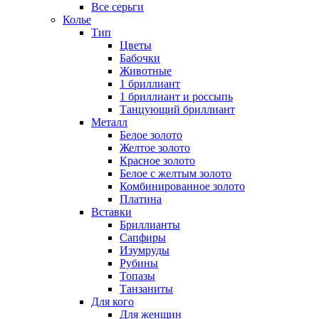
Все серьги
Колье
Тип
Цветы
Бабочки
Животные
1 бриллиант
1 бриллиант и россыпь
Танцующий бриллиант
Металл
Белое золото
Желтое золото
Красное золото
Белое с желтым золото
Комбинированное золото
Платина
Вставки
Бриллианты
Сапфиры
Изумруды
Рубины
Топазы
Танзаниты
Для кого
Для женщин