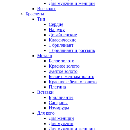
Для мужчин и женщин
Все колье
Браслеты
Тип
Сердце
На руку
Дизайнерские
Классические
1 бриллиант
1 бриллиант и россыпь
Металл
Белое золото
Красное золото
Желтое золото
Белое с желтым золото
Красное с белым золото
Платина
Вставки
Бриллианты
Сапфиры
Изумруды
Для кого
Для женщин
Для мужчин
Для мужчин и женщин