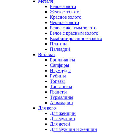
Металл
Белое золото
Желтое золото
Красное золото
Черное золото
Белое с желтым золото
Белое с красным золото
Комбинированное золото
Платина
Палладий
Вставки
Бриллианты
Сапфиры
Изумруды
Рубины
Топазы
Танзаниты
Гранаты
Турмалины
Аквамарин
Для кого
Для женщин
Для мужчин
Для детей
Для мужчин и женщин