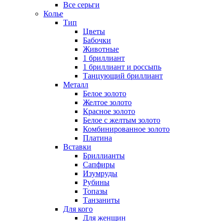
Все серьги
Колье
Тип
Цветы
Бабочки
Животные
1 бриллиант
1 бриллиант и россыпь
Танцующий бриллиант
Металл
Белое золото
Желтое золото
Красное золото
Белое с желтым золото
Комбинированное золото
Платина
Вставки
Бриллианты
Сапфиры
Изумруды
Рубины
Топазы
Танзаниты
Для кого
Для женщин